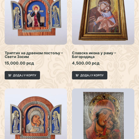
Све производе шаљемо на кућну адресу, а поштарина
се наплаћује по важећем ценовнику курирске службе.
Доставу вршимо на територији Републике Србије
Триптих на дрвеном постољу –
Славска икона у раму –
Свети Зосим
Богородица
15,000.00
рсд
4,500.00
рсд
ДОДАЈ У КОРПУ
ДОДАЈ У КОРПУ