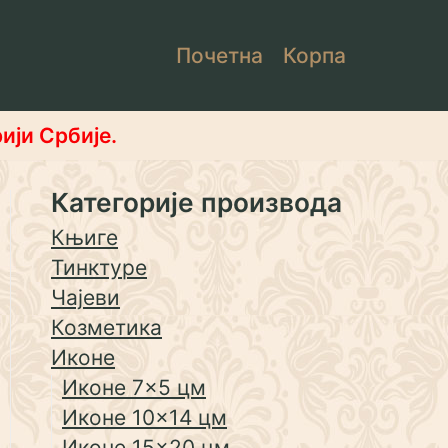
Почетна
Корпа
ији Србије.
Категорије производа
Књиге
Тинктуре
Чајеви
Козметика
Иконе
Иконе 7×5 цм
Иконе 10×14 цм
Иконе 15×20 цм