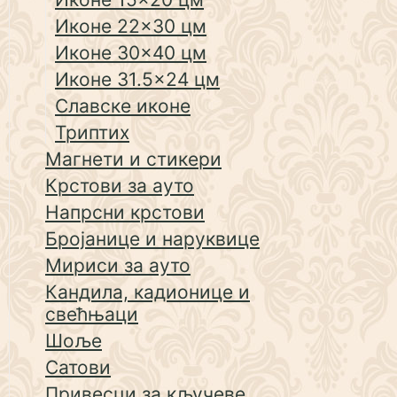
Иконе 22×30 цм
Иконе 30×40 цм
Иконе 31.5×24 цм
Славске иконе
Триптих
Магнети и стикери
Крстови за ауто
Напрсни крстови
Бројанице и наруквице
Мириси за ауто
Кандила, кадионице и
свећњаци
Шоље
Сатови
Привесци за кључеве