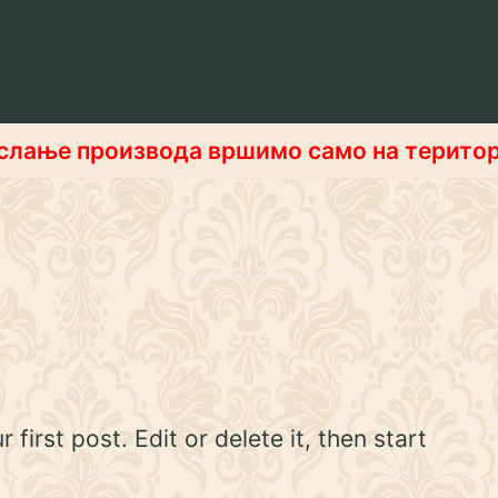
слање производа вршимо само на територ
irst post. Edit or delete it, then start