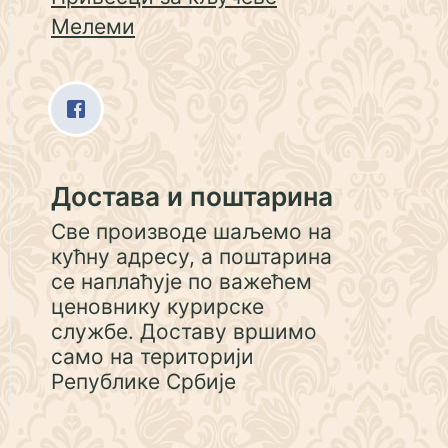
Мелеми
Достава и поштарина
Све производе шаљемо на
кућну адресу, а поштарина
се наплаћује по важећем
ценовнику курирске
службе. Доставу вршимо
само на територији
Републике Србије